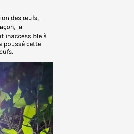
sion des œufs,
façon, la
nt inaccessible à
a poussé cette
œufs.