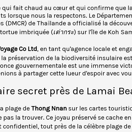
 qui fait chaud au cœur et qui confirme que la
its lorsque nous la respectons. Le Départeme
es (DMCR) de Thaïlande a officialisé la découv
tortue imbriquée (
เต่ากระ
) sur l'île de Koh Sa
oyage Co Ltd
, en tant qu'agence locale et en
la préservation de la biodiversité insulaire e
nonce gouvernementale est une immense victo
nions à partager cette lueur d'espoir avec vou
ire secret près de Lamai B
la plage de
Thong Nnan
sur les cartes tourist
 pas la trouver. Ce joyau préservé se cache en
 confidentiel, tout près de la célèbre plage d