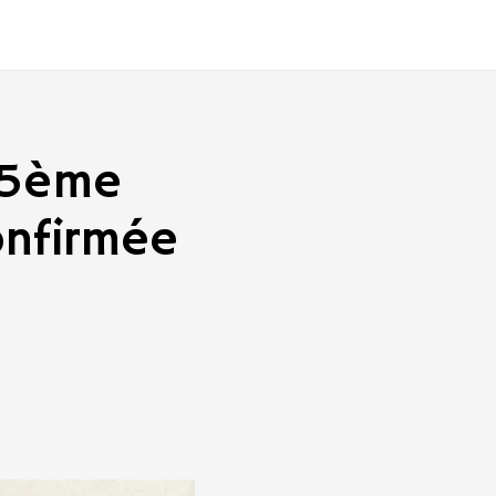
 5ème
onfirmée