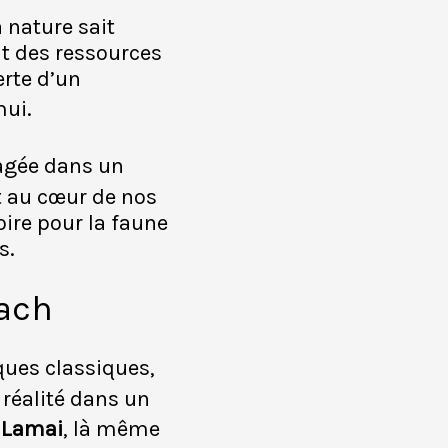
 nature sait
nt des ressources
erte d’un
mui.
gagée dans un
st au cœur de nos
ire pour la faune
s.
each
iques classiques,
 réalité dans un
e
Lamai
, là même