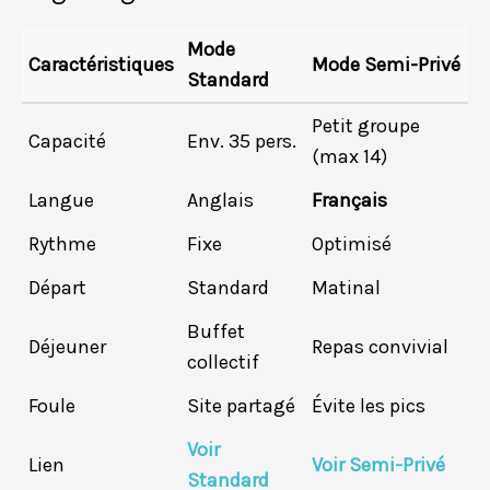
Mode
Caractéristiques
Mode Semi-Privé
Standard
Petit groupe
Capacité
Env. 35 pers.
(max 14)
Langue
Anglais
Français
Rythme
Fixe
Optimisé
Départ
Standard
Matinal
A
Buffet
Déjeuner
Repas convivial
collectif
Foule
Site partagé
Évite les pics
L
Voir
Lien
Voir Semi-Privé
V
Standard